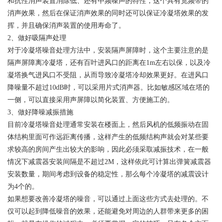
和抗性消声装置消除低、还有中频噪声的特性，这个具有宽频带的
消声效果，然后在保证消声效果的同时还可以保证冷凝塔效果的发
挥，并且确保消声装置的使用寿命了。
2、
做好吸隔声处理
对于冷凝塔噪音处理方法中，安装隔声屏障时，这个主要注意的是
隔声屏障离冷凝塔，还有百叶进风口的距离在1m左右以保，以及冷
凝塔换气进风口不受阻，从而导致冷凝塔冷却效果更好。在进风口
降噪量不超过10dB时，可以采用片式消声器。比如敏感区域在塔的
一侧，可以直接采用声屏障以简化装置、方便施工的。
3、
做好降噪减振措施
目前冷凝塔噪音处理通常安装在楼面上，然后风机的低频振动在固
体结构里面可作远距离传播，这样产生的低频结构声就会对某些要
求较高的房间产生出较大的影响，因此必须采取减振技术，在一般
情况下减震器安装间隔是不超过2M，这样依此可计算出弹簧减震器
安装数量，期间考虑到设备的稳定性，那么每个冷凝塔的减震设计
为4个的。
如果想要改善冷凝塔的噪音，可以通过上面这些方式去处理的。不
仅可以起到降低噪音的效果，还能避免对周边的人群带来更多的困