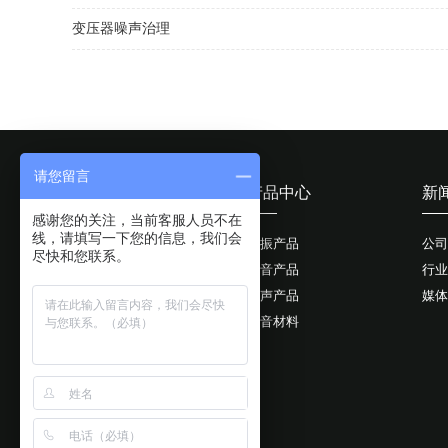
变压器噪声治理
请您留言
工程案例
产品中心
新
感谢您的关注，当前客服人员不在
线，请填写一下您的信息，我们会
泵房噪音治理
减振产品
公司
尽快和您联系。
电梯噪音治理
隔音产品
行业
冷却塔噪音治理
消声产品
媒体
工业噪音治理
吸音材料
变压器噪音治理
厂区综合治理
风机噪音治理
隔声屏障